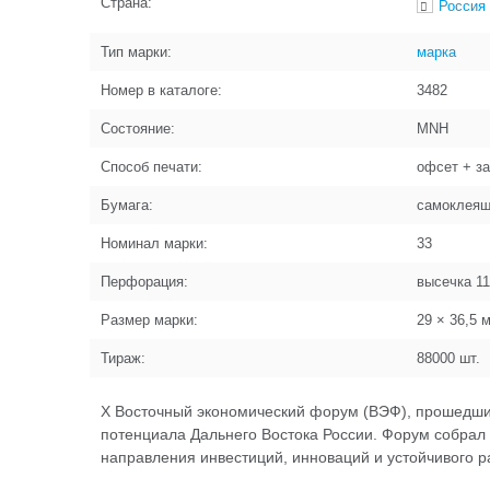
Страна:
Россия
Тип марки:
марка
Номер в каталоге:
3482
Состояние:
MNH
Способ печати:
офсет + з
Бумага:
самоклея
Номинал марки:
33
Перфорация:
высечка 1
Размер марки:
29 × 36,5
м
Тираж:
88000
шт.
X Восточный экономический форум (ВЭФ), прошедший
потенциала Дальнего Востока России. Форум собрал 
направления инвестиций, инноваций и устойчивого р