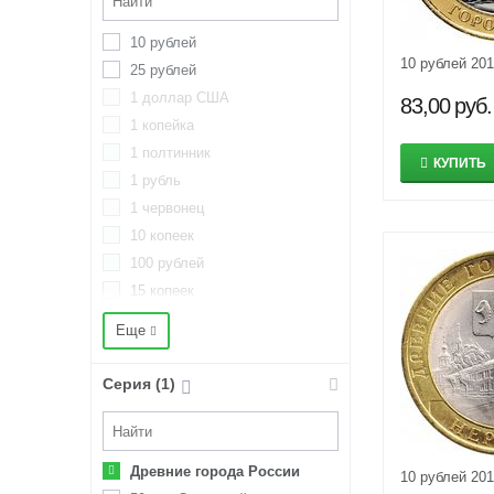
10 рублей
10 рублей 20
25 рублей
1 доллар США
83,00
руб.
1 копейка
1 полтинник
КУПИТЬ
1 рубль
1 червонец
10 копеек
100 рублей
15 копеек
2 евро
Еще
2 копейки
2 рубля
Серия (1)
20 копеек
200 рублей
25 копеек
Древние города России
10 рублей 20
3 деньги