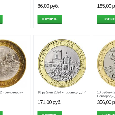
86,00
руб.
185,00
р
КУПИТЬ
КУПИТ
12 «Белозерск»
10 рублей 2024 «Торопец» ДГР
10 рублей 
Новгород»
171,00
руб.
356,00
р