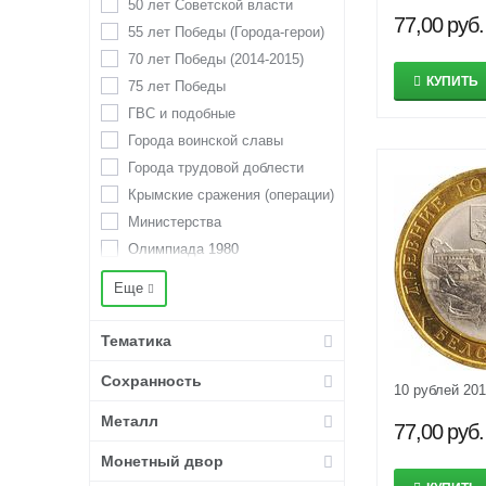
50 лет Советской власти
3 копейки
77,00
руб.
55 лет Победы (Города-герои)
3 марки
70 лет Победы (2014-2015)
3 рубля
КУПИТЬ
75 лет Победы
4 копейки
ГВС и подобные
5 долларов США
Города воинской славы
5 копеек
Города трудовой доблести
5 марок
Крымские сражения (операции)
5 рублей
Министерства
50 копеек
Олимпиада 1980
50 рублей
Оружие Великой Победы
Еще
500 рублей
Победа в Отечественной войне
гривенник
1812
Тематика
полтина
Регионы России (Российская
Федерация)
Сохранность
10 рублей 20
Российская (советская)
мультипликация
Металл
77,00
руб.
Сочи 2014
Монетный двор
Столицы 2016