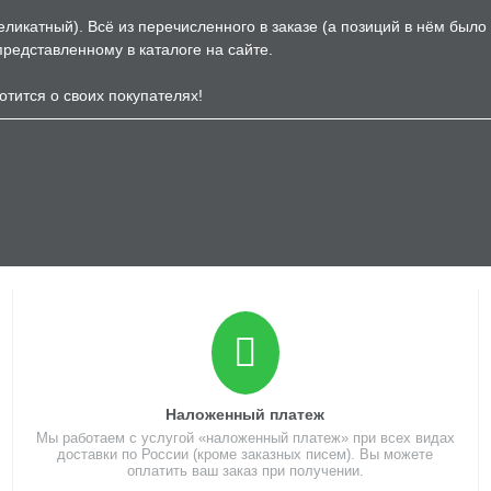
еликатный). Всё из перечисленного в заказе (а позиций в нём было
 представленному в каталоге на сайте.
отится о своих покупателях!
Наложенный платеж
Мы работаем с услугой «наложенный платеж» при всех видах
доставки по России (кроме заказных писем). Вы можете
оплатить ваш заказ при получении.