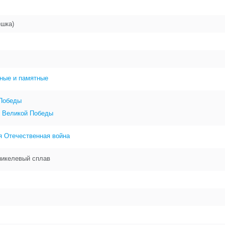
ешка)
ные и памятные
 Победы
 Великой Победы
я Отечественная война
никелевый сплав