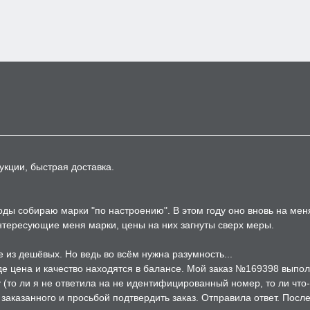
укции, быстрая доставка.
годы собираю марки "по настроению". В этом году оно вновь на ме
интересующие меня марки, цены на них загнуты сверх меры.
 из дешёвых. Но ведь во всём нужна разумность...
где цена и качество находятся в балансе. Мой заказ №169398 выпол
(то ли я не ответила на не идентифицированный номер, то ли что-то
аказанного и просьбой подтвердить заказ. Отправила ответ. После