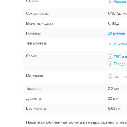
Страна:
Россия
Сохранность:
UNC (из м
Монетный двор:
СПМД
Номинал:
10 рублей
Тип монеты:
юбилей
Серия:
ГВС и 
Города
Материал:
сталь 
Толщина:
2.2
мм.
Диаметр:
22
мм.
Вес монеты:
5.63
гр.
Памятная юбилейная монета из недрагоценного мета