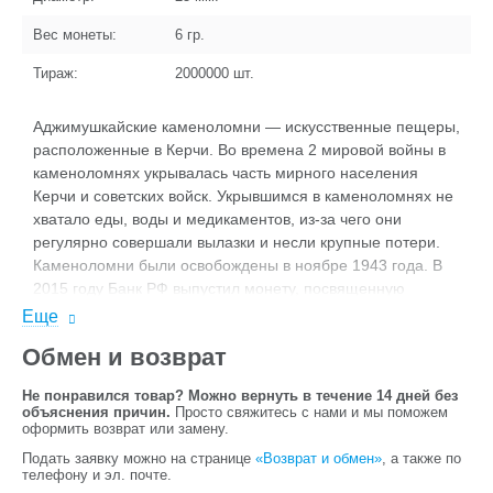
Вес монеты:
6
гр.
Тираж:
2000000
шт.
Аджимушкайские каменоломни — искусственные пещеры,
расположенные в Керчи. Во времена 2 мировой войны в
каменоломнях укрывалась часть мирного населения
Керчи и советских войск. Укрывшимся в каменоломнях не
хватало еды, воды и медикаментов, из-за чего они
регулярно совершали вылазки и несли крупные потери.
Каменоломни были освобождены в ноябре 1943 года. В
2015 году Банк РФ выпустил монету, посвященную
героической обороне Аджимушкайских каменоломен.
Еще
Обмен и возврат
Не понравился товар? Можно вернуть в течение 14 дней без
объяснения причин.
Просто свяжитесь с нами и мы поможем
оформить возврат или замену.
Подать заявку можно на странице
«Возврат и обмен»
, а также по
телефону и эл. почте.