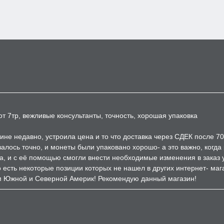
т 7тр, вежливые консультанты, точность, хорошая упаковка
ине недавно, устроила цена и то что доставка через СДЕК после 7
залось точно, и монеты были упаковано хорошо- а это важно, когд
а, и с её помощью смогли внести необходимые изменения в заказ 
есть некоторые позиции которых не нашел в других интернет- мага
м Южной и Северной Америк! Рекомендую данный магазин!