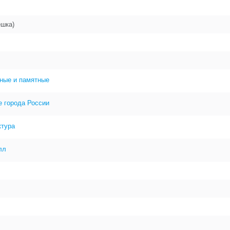
ешка)
ные и памятные
е города России
ктура
лл