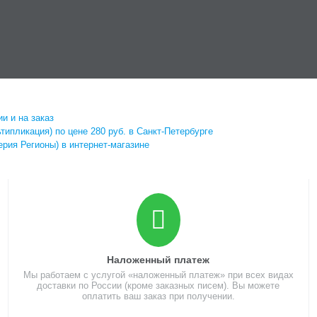
и и на заказ
типликация) по цене 280 руб. в Санкт-Петербурге
ерия Регионы) в интернет-магазине
Наложенный платеж
Мы работаем с услугой «наложенный платеж» при всех видах
доставки по России (кроме заказных писем). Вы можете
оплатить ваш заказ при получении.