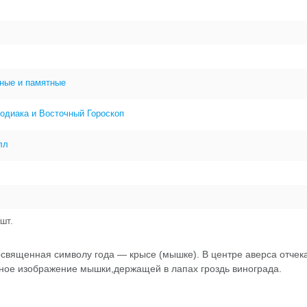
ные и памятные
одиака и Восточный Гороскоп
лл
шт.
освященная символу года — крысе (мышке). В центре аверса отчек
фное изображение мышки,держащей в лапах гроздь винограда.