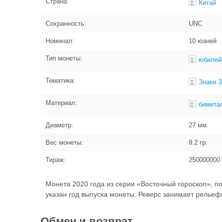
Страна:
Китай
Сохранность:
UNC
Номинал:
10 юаней
Тип монеты:
юбилей
Тематика:
Знаки З
Материал:
бимета
Диаметр:
27
мм.
Вес монеты:
9.2
гр.
Тираж:
250000000
Монета 2020 года из серии «Восточный гороскоп», п
указан год выпуска монеты. Реверс занимает релье
Обмен и возврат