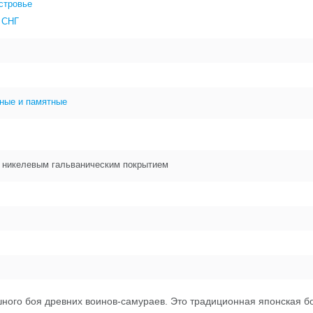
стровье
 СНГ
ные и памятные
с никелевым гальваническим покрытием
ного боя древних воинов-самураев. Это традиционная японская бор