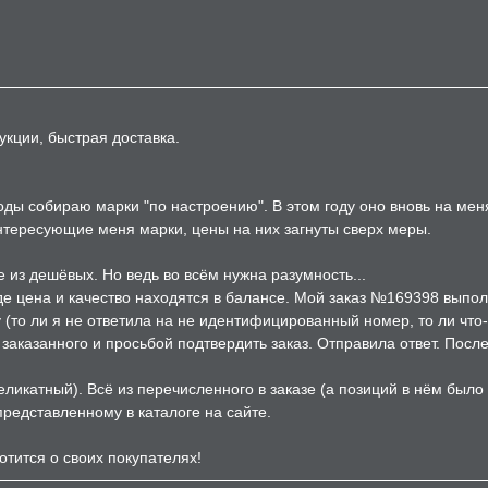
укции, быстрая доставка.
годы собираю марки "по настроению". В этом году оно вновь на ме
интересующие меня марки, цены на них загнуты сверх меры.
 из дешёвых. Но ведь во всём нужна разумность...
где цена и качество находятся в балансе. Мой заказ №169398 выпол
(то ли я не ответила на не идентифицированный номер, то ли что-то
аказанного и просьбой подтвердить заказ. Отправила ответ. После
еликатный). Всё из перечисленного в заказе (а позиций в нём было
 представленному в каталоге на сайте.
отится о своих покупателях!