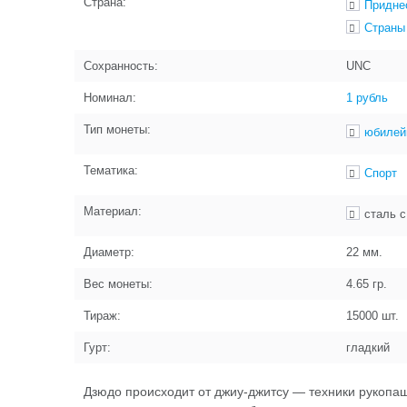
Страна:
Придне
Страны
Сохранность:
UNC
Номинал:
1 рубль
Тип монеты:
юбилей
Тематика:
Спорт
Материал:
сталь 
Диаметр:
22
мм.
Вес монеты:
4.65
гр.
Тираж:
15000
шт.
Гурт:
гладкий
Дзюдо происходит от джиу-джитсу — техники рукопаш