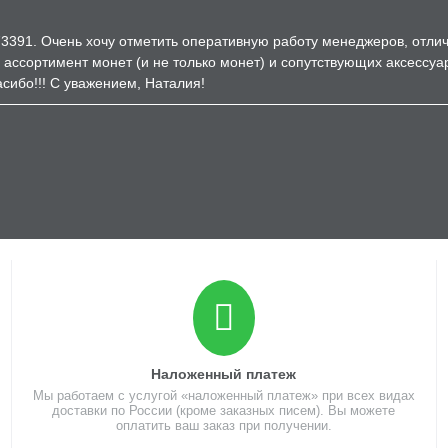
3391. Очень хочу отметить оперативную работу менеджеров, отличн
 ассортимент монет (и не только монет) и сопутствующих аксессуа
сибо!!! С уважением, Наталия!
Наложенный платеж
Мы работаем с услугой «наложенный платеж» при всех видах
доставки по России (кроме заказных писем). Вы можете
оплатить ваш заказ при получении.