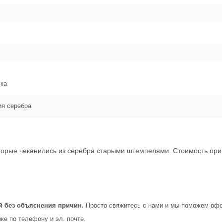
вка
ия серебра
оторые чеканились из серебра старыми штемпелями. Стоимость ор
й без объяснения причин.
Просто свяжитесь с нами и мы поможем офо
кже по телефону и эл. почте.