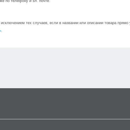
кже по телефону и эл. почте.
сключением тех случаев, если в названии или описании товара прямо ук
»
.