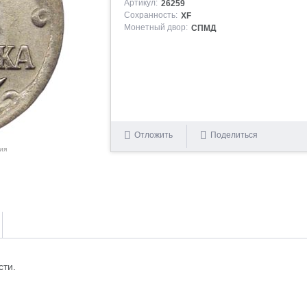
Артикул:
26259
Сохранность:
XF
Монетный двор:
СПМД
Отложить
Поделиться
ия
сти.